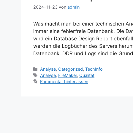
2024-11-23
von
admin
Was macht man bei einer technischen A
immer eine fehlerfreie Datenbank. Die D
wird ein Database Design Report ebenfall
werden die Logbücher des Servers herun
Datenbank, DDR und Logs sind die Grundl
Kategorien
Analyse
,
Categorized
,
TechInfo
Schlagwörter
Analyse
,
FileMaker
,
Qualität
Kommentar hinterlassen