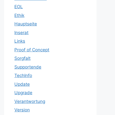
EOL
Ethik
Hauptseite
Inserat
Links
Proof of Concept
Sorgfalt
Supportende
TechInfo
Update
Upgrade
Verantwortung
Version