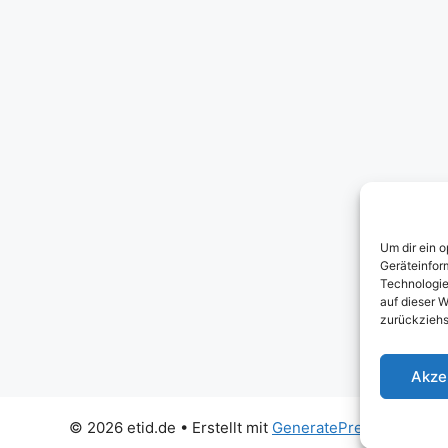
Um dir ein 
Geräteinfor
Technologie
auf dieser W
zurückziehs
Akze
© 2026 etid.de
• Erstellt mit
GeneratePress