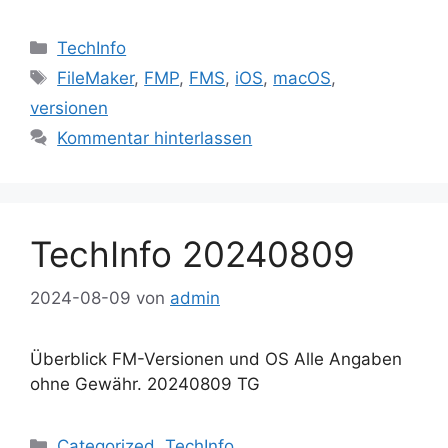
Kategorien
TechInfo
Schlagwörter
FileMaker
,
FMP
,
FMS
,
iOS
,
macOS
,
versionen
Kommentar hinterlassen
TechInfo 20240809
2024-08-09
von
admin
Überblick FM-Versionen und OS Alle Angaben
ohne Gewähr. 20240809 TG
Kategorien
Categorized
,
TechInfo