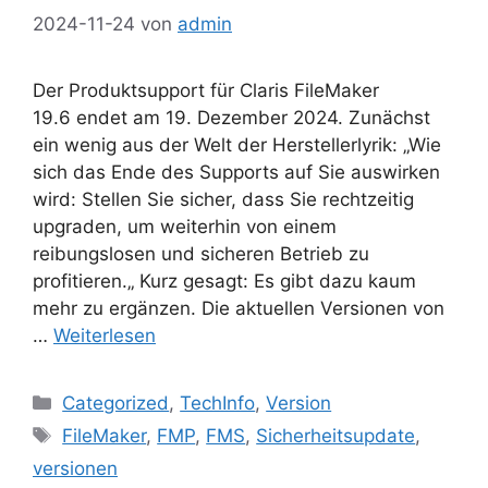
2024-11-24
von
admin
Der Produktsupport für Claris FileMaker
19.6 endet am 19. Dezember 2024. Zunächst
ein wenig aus der Welt der Herstellerlyrik: „Wie
sich das Ende des Supports auf Sie auswirken
wird: Stellen Sie sicher, dass Sie rechtzeitig
upgraden, um weiterhin von einem
reibungslosen und sicheren Betrieb zu
profitieren.„ Kurz gesagt: Es gibt dazu kaum
mehr zu ergänzen. Die aktuellen Versionen von
…
Weiterlesen
Kategorien
Categorized
,
TechInfo
,
Version
Schlagwörter
FileMaker
,
FMP
,
FMS
,
Sicherheitsupdate
,
versionen