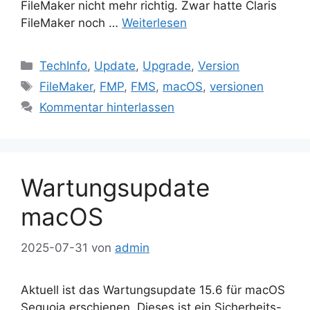
FileMaker nicht mehr richtig. Zwar hatte Claris
FileMaker noch …
Weiterlesen
Kategorien
TechInfo
,
Update
,
Upgrade
,
Version
Schlagwörter
FileMaker
,
FMP
,
FMS
,
macOS
,
versionen
Kommentar hinterlassen
Wartungsupdate
macOS
2025-07-31
von
admin
Aktuell ist das Wartungsupdate 15.6 für macOS
Sequoia erschienen. Dieses ist ein Sicherheits-