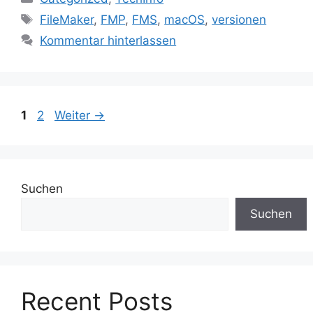
Schlagwörter
FileMaker
,
FMP
,
FMS
,
macOS
,
versionen
Kommentar hinterlassen
Seite
Seite
1
2
Weiter
→
Suchen
Suchen
Recent Posts