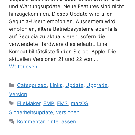
und Wartungsupdate. Neue Features sind nicht
hinzugekommen. Dieses Update wird allen
Sequoia-Usern empfohlen. Ausserdem wird
empfohlen, ältere Betriebssysteme ebenfalls
auf Sequoia zu aktualisieren, sofern die
verwendete Hardware dies erlaubt. Eine
Kompatibilitätsliste finden Sie bei Apple. Die
aktuellen Versionen 21 und 22 von …
Weiterlesen
Kategorien
Categorized
,
Links
,
Update
,
Upgrade
,
Version
Schlagwörter
FileMaker
,
FMP
,
FMS
,
macOS
,
Sicherheitsupdate
,
versionen
Kommentar hinterlassen