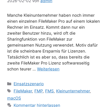
2026-02-02
von
admin
Manche Kleinunternehmer haben noch immer
einen einzelnen FileMaker Pro auf einem lokalen
Rechner im Einsatz. Kommt dann nur ein
zweiter Benutzer hinzu, wird oft die
Sharingfunktion von FileMaker zur
gemeinsamen Nutzung verwendet. Motiv dafür
ist die scheinbare Ersparnis für Lizenzen.
Tatsächlich ist es aber so, dass bereits die
zweite FileMaker Pro Lizenz softwareseitig
schon teurer …
Weiterlesen
Kategorien
Einsatzszenario
Schlagwörter
FileMaker
,
FMP
,
FMS
,
Kleinunternehmer
,
macOS
Kommentar hinterlassen