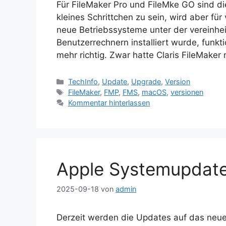
Für FileMaker Pro und FileMke GO sind di
kleines Schrittchen zu sein, wird aber fü
neue Betriebssysteme unter der vereinhei
Benutzerrechnern installiert wurde, funkti
mehr richtig. Zwar hatte Claris FileMake
Kategorien
TechInfo
,
Update
,
Upgrade
,
Version
Schlagwörter
FileMaker
,
FMP
,
FMS
,
macOS
,
versionen
Kommentar hinterlassen
Apple Systemupdat
2025-09-18
von
admin
Derzeit werden die Updates auf das neue