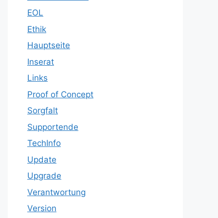
EOL
Ethik
Hauptseite
Inserat
Links
Proof of Concept
Sorgfalt
Supportende
TechInfo
Update
Upgrade
Verantwortung
Version