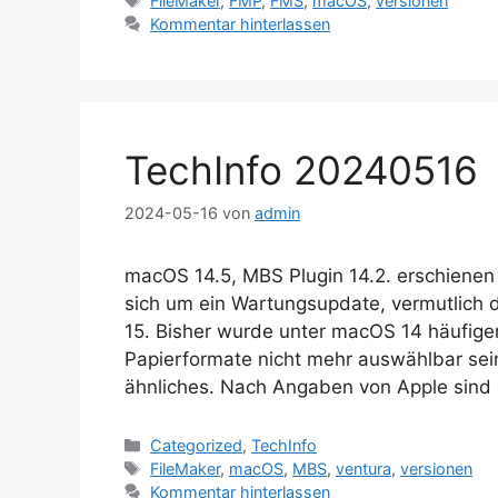
FileMaker
,
FMP
,
FMS
,
macOS
,
versionen
Kommentar hinterlassen
TechInfo 20240516
2024-05-16
von
admin
macOS 14.5, MBS Plugin 14.2. erschienen 
sich um ein Wartungsupdate, vermutlich
15. Bisher wurde unter macOS 14 häufiger
Papierformate nicht mehr auswählbar se
ähnliches. Nach Angaben von Apple sind
Kategorien
Categorized
,
TechInfo
Schlagwörter
FileMaker
,
macOS
,
MBS
,
ventura
,
versionen
Kommentar hinterlassen