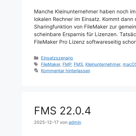
Manche Kleinunternehmer haben noch imm
lokalen Rechner im Einsatz. Kommt dann nu
Sharingfunktion von FileMaker zur gemei
scheinbare Ersparnis für Lizenzen. Tatsäch
FileMaker Pro Lizenz softwareseitig scho
Kategorien
Einsatzszenario
Schlagwörter
FileMaker
,
FMP
,
FMS
,
Kleinunternehmer
,
macO
Kommentar hinterlassen
FMS 22.0.4
2025-12-17
von
admin