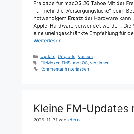
Freigabe für macOS 26 Tahoe Mit der Fre
nunmehr die „Versorgungslücke“ beim Betr
notwendigem Ersatz der Hardware kann je
Apple-Hardware verwendet werden. Die Ver
eine uneingeschränkte Empfehlung für d
Weiterlesen
Kategorien
Update
,
Upgrade
,
Version
Schlagwörter
FileMaker
,
FMS
,
macOS
,
versionen
Kommentar hinterlassen
Kleine FM-Updates 
2025-11-21
von
admin