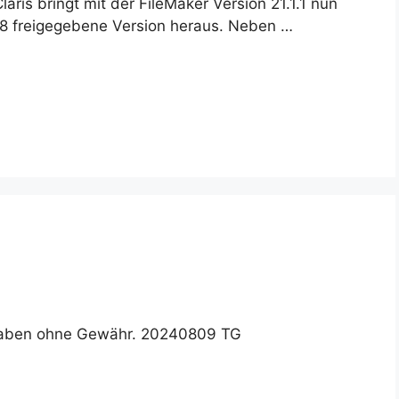
Claris bringt mit der FileMaker Version 21.1.1 nun
18 freigegebene Version heraus. Neben …
gaben ohne Gewähr. 20240809 TG