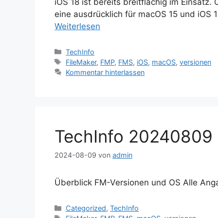
iOS 18 ist bereits breitflächig im Einsatz. 
eine ausdrücklich für macOS 15 und iOS 
Weiterlesen
Kategorien
TechInfo
Schlagwörter
FileMaker
,
FMP
,
FMS
,
iOS
,
macOS
,
versionen
Kommentar hinterlassen
TechInfo 20240809
2024-08-09
von
admin
Überblick FM-Versionen und OS Alle An
Kategorien
Categorized
,
TechInfo
Schlagwörter