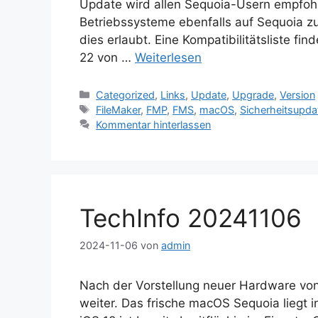
Update wird allen Sequoia-Usern empfoh
Betriebssysteme ebenfalls auf Sequoia z
dies erlaubt. Eine Kompatibilitätsliste fi
22 von …
Weiterlesen
Kategorien
Categorized
,
Links
,
Update
,
Upgrade
,
Version
Schlagwörter
FileMaker
,
FMP
,
FMS
,
macOS
,
Sicherheitsupda
Kommentar hinterlassen
TechInfo 20241106
2024-11-06
von
admin
Nach der Vorstellung neuer Hardware von
weiter. Das frische macOS Sequoia liegt i