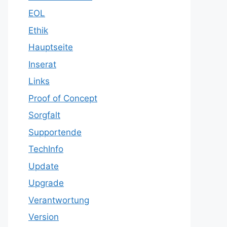
EOL
Ethik
Hauptseite
Inserat
Links
Proof of Concept
Sorgfalt
Supportende
TechInfo
Update
Upgrade
Verantwortung
Version