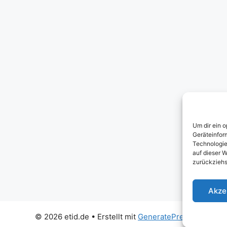
Um dir ein 
Geräteinfor
Technologie
auf dieser W
zurückziehs
Akze
© 2026 etid.de
• Erstellt mit
GeneratePress